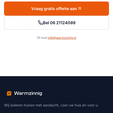
Vraag gratis offerte aan
Bel 06 21124089
Of mail
info@warmzinnig.nl
Warmzinnig
Wij isoleren huizen met aandacht, voor uw huis én voor u.