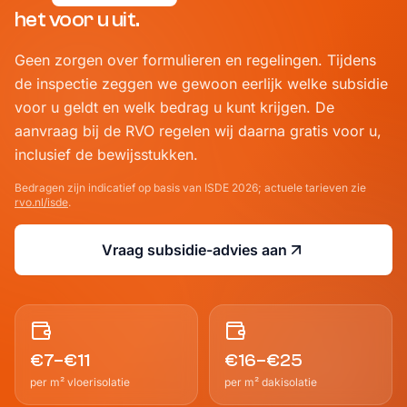
het voor u uit.
Geen zorgen over formulieren en regelingen. Tijdens
de inspectie zeggen we gewoon eerlijk welke subsidie
voor u geldt en welk bedrag u kunt krijgen. De
aanvraag bij de RVO regelen wij daarna gratis voor u,
inclusief de bewijsstukken.
Bedragen zijn indicatief op basis van ISDE 2026; actuele tarieven zie
rvo.nl/isde
.
Vraag subsidie-advies aan
€
7
–€
11
€
16
–€
25
per m² vloerisolatie
per m² dakisolatie