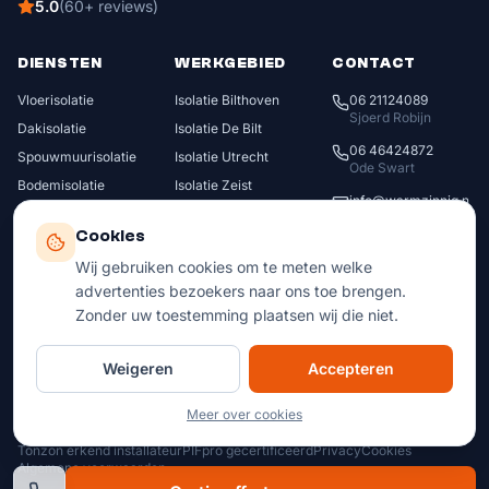
5.0
(
60
+
reviews
)
DIENSTEN
WERKGEBIED
CONTACT
Vloerisolatie
Isolatie Bilthoven
06 21124089
Sjoerd Robijn
Dakisolatie
Isolatie De Bilt
06 46424872
Spouwmuurisolatie
Isolatie Utrecht
Ode Swart
Bodemisolatie
Isolatie Zeist
info@warmzinnig.n
CV-leiding isolatie
Isolatie Bunnik
l
Cookies
Radiatorfolie
Isolatie Houten
Leeuweriklaan 24
Wij gebruiken cookies om te meten welke
3722 CV
Bilthoven
Isolatie Nieuwegein
advertenties bezoekers naar ons toe brengen.
Isolatie IJsselstein
Ma–Vr 08:00 – 17:00
Zonder uw toestemming plaatsen wij die niet.
Bekijk alle gemeenten
Za Op afspraak
↗
Weigeren
Accepteren
Meer over cookies
© 2026 Warmzinnig isolatie. Alle rechten voorbehouden. KVK 65446232
.
Tonzon erkend installateur
PIFpro gecertificeerd
Privacy
Cookies
Algemene voorwaarden