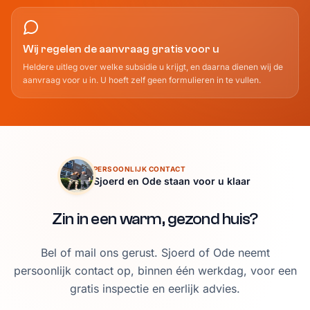
Wij regelen de aanvraag gratis voor u
Heldere uitleg over welke subsidie u krijgt, en daarna dienen wij de
aanvraag voor u in. U hoeft zelf geen formulieren in te vullen.
PERSOONLIJK CONTACT
Sjoerd en Ode staan voor u klaar
Zin in een warm, gezond huis?
Bel of mail ons gerust. Sjoerd of Ode neemt
persoonlijk contact op, binnen één werkdag, voor een
gratis inspectie en eerlijk advies.