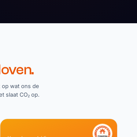
loven.
t op wat ons de
t slaat CO₂ op.