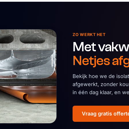
ZO WERKT HET
Met vakw
Netjes af
Bekijk hoe we de isola
afgewerkt, zonder kou
in één dag klaar, en w
Vraag gratis offert