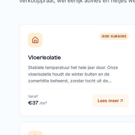
verkooppraat, wel eerlijk advies en netjes w
ISDE-SUBSIDIE
Vloerisolatie
Stabiele temperatuur het hele jaar door. Onze
vloerisolatie houdt de winter buiten en de
zomerhitte beheerst, zonder tocht uit de
kruipruimte.
Vanaf
Lees meer
€37
/m²