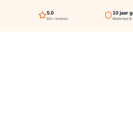
5.0
10
jaar g
60
+
reviews
Materiaal & i
Sjoerd & Ode
OPRICHTERS VAN WARMZINNIG