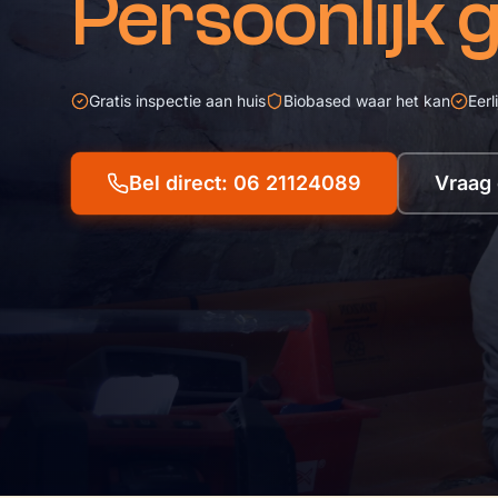
Persoonlijk 
Gratis inspectie aan huis
Biobased waar het kan
Eerl
Bel direct: 06 21124089
Vraag 