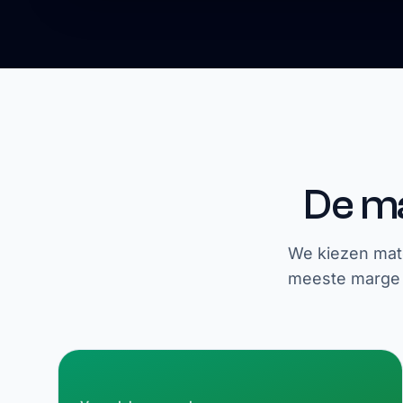
De ma
We kiezen mate
meeste marge g