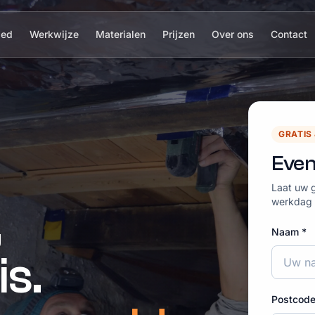
ied
Werkwijze
Materialen
Prijzen
Over ons
Contact
GRATIS
Even
Laat uw g
werkdag p
,
Naam *
s.
Postcode