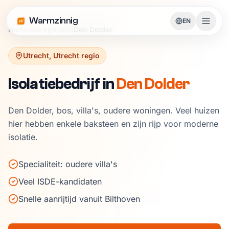
Warmzinnig
EN
Home
›
Werkgebied
›
Den Dolder
Utrecht
,
Utrecht regio
Isolatiebedrijf in
Den Dolder
Den Dolder, bos, villa's, oudere woningen. Veel huizen
hier hebben enkele baksteen en zijn rijp voor moderne
isolatie.
Specialiteit: oudere villa's
Veel ISDE-kandidaten
Snelle aanrijtijd vanuit Bilthoven