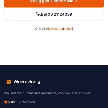
Vraag gratis offerte aan
Bel 06 21124089
Of mail
info@warmzinnig.nl
Warmzinnig
Wij isoleren huizen met aandacht, voor uw huis én voor u.
5.0
(
60
+
reviews
)