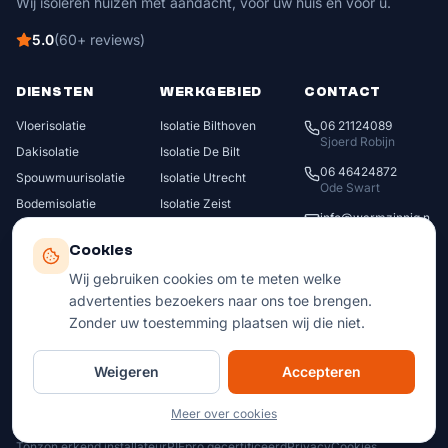
Wij isoleren huizen met aandacht, voor uw huis én voor u.
5.0
(
60
+
reviews
)
DIENSTEN
WERKGEBIED
CONTACT
Vloerisolatie
Isolatie Bilthoven
06 21124089
Sjoerd Robijn
Dakisolatie
Isolatie De Bilt
06 46424872
Spouwmuurisolatie
Isolatie Utrecht
Ode Swart
Bodemisolatie
Isolatie Zeist
info@warmzinnig.n
CV-leiding isolatie
Isolatie Bunnik
l
Cookies
Radiatorfolie
Isolatie Houten
Leeuweriklaan 24
Wij gebruiken cookies om te meten welke
3722 CV
Bilthoven
Isolatie Nieuwegein
advertenties bezoekers naar ons toe brengen.
Isolatie IJsselstein
Ma–Vr 08:00 – 17:00
Zonder uw toestemming plaatsen wij die niet.
Bekijk alle gemeenten
Za Op afspraak
↗
Weigeren
Accepteren
Meer over cookies
© 2026 Warmzinnig isolatie. Alle rechten voorbehouden. KVK 65446232
.
Tonzon erkend installateur
PIFpro gecertificeerd
Privacy
Cookies