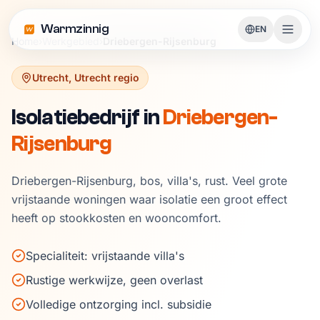
Warmzinnig
EN
Home
›
Werkgebied
›
Driebergen-Rijsenburg
Utrecht
,
Utrecht regio
Isolatiebedrijf in
Driebergen-
Rijsenburg
Driebergen-Rijsenburg, bos, villa's, rust. Veel grote
vrijstaande woningen waar isolatie een groot effect
heeft op stookkosten en wooncomfort.
Specialiteit: vrijstaande villa's
Rustige werkwijze, geen overlast
Volledige ontzorging incl. subsidie