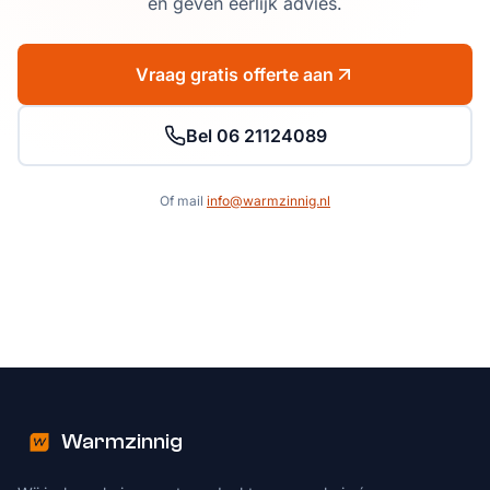
en geven eerlijk advies.
Vraag gratis offerte aan
Bel 06 21124089
Of mail
info@warmzinnig.nl
Warmzinnig