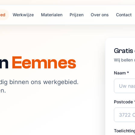
ied
Werkwijze
Materialen
Prijzen
Over ons
Contact
Gratis
in
Eemnes
Wij bellen
Naam *
dig binnen ons werkgebied.
en.
Postcode 
Toelichtin