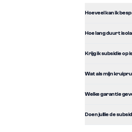
Hoeveel kan ik bes
Hoe lang duurt iso
Krijg ik subsidie op 
Wat als mijn kruipru
Welke garantie geve
Doen jullie de subs