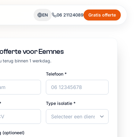
EN
06 21124089
Gratis offerte
 offerte voor Eemnes
 u terug binnen 1 werkdag.
Telefoon *
*
Type isolatie *
g (optioneel)