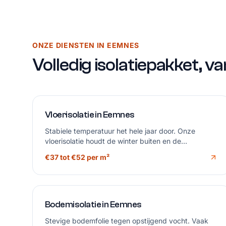
ONZE DIENSTEN IN EEMNES
Volledig isolatiepakket, va
Vloerisolatie in Eemnes
Stabiele temperatuur het hele jaar door. Onze
vloerisolatie houdt de winter buiten en de
zomerhitte beheerst, zonder tocht uit de
€37 tot €52 per m²
kruipruimte.
Bodemisolatie in Eemnes
Stevige bodemfolie tegen opstijgend vocht. Vaak