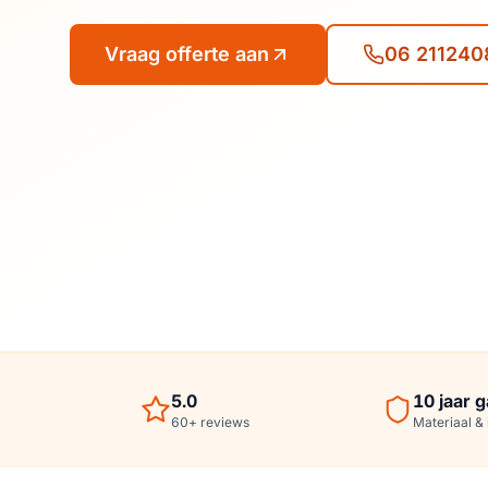
Vraag offerte aan
06 211240
5.0
10
jaar g
60
+
reviews
Materiaal & i