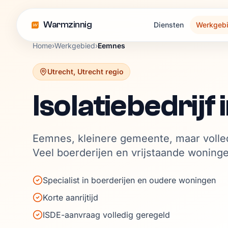
Warmzinnig
Diensten
Werkgeb
Home
›
Werkgebied
›
Eemnes
Utrecht
,
Utrecht regio
Isolatiebedrijf 
Eemnes, kleinere gemeente, maar volle
Veel boerderijen en vrijstaande woning
Specialist in boerderijen en oudere woningen
Korte aanrijtijd
ISDE-aanvraag volledig geregeld