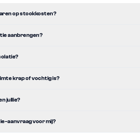
paren op stookkosten?
latie aanbrengen?
isolatie?
imte krap of vochtig is?
n jullie?
idie-aanvraag voor mij?