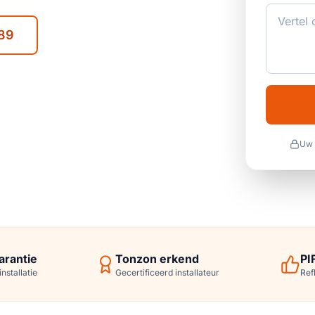
89
Uw 
arantie
Tonzon erkend
PI
nstallatie
Gecertificeerd installateur
Ref