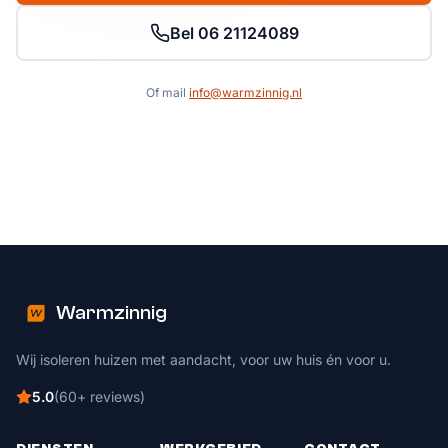
Bel 06 21124089
Of mail
info@warmzinnig.nl
Warmzinnig
Wij isoleren huizen met aandacht, voor uw huis én voor u.
5.0
(
60
+
reviews
)