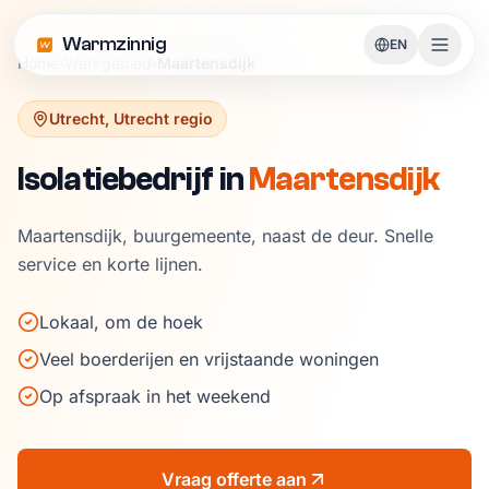
Warmzinnig
EN
Home
›
Werkgebied
›
Maartensdijk
Utrecht
,
Utrecht regio
Isolatiebedrijf in
Maartensdijk
Maartensdijk, buurgemeente, naast de deur. Snelle
service en korte lijnen.
Lokaal, om de hoek
Veel boerderijen en vrijstaande woningen
Op afspraak in het weekend
Vraag offerte aan